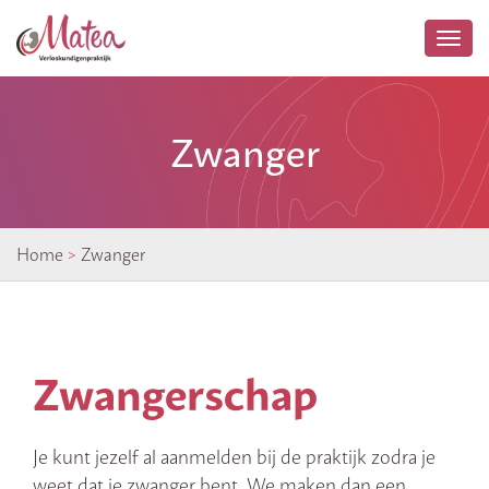
Togg
navi
Zwanger
Home
>
Zwanger
Zwangerschap
Je kunt jezelf al aanmelden bij de praktijk zodra je
weet dat je zwanger bent. We maken dan een