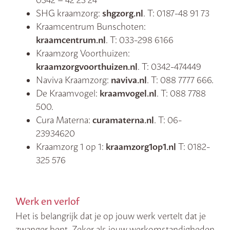
SHG kraamzorg:
shgzorg.nl
. T: 0187-48 91 73
Kraamcentrum Bunschoten:
kraamcentrum.nl
. T: 033-298 6166
Kraamzorg Voorthuizen:
kraamzorgvoorthuizen.nl
. T: 0342-474449
Naviva Kraamzorg:
naviva.nl
. T: 088 7777 666.
De Kraamvogel:
kraamvogel.nl
. T: 088 7788
500.
Cura Materna:
curamaterna.nl
. T: 06-
23934620
Kraamzorg 1 op 1:
kraamzorg1op1.nl
T: 0182-
325 576
Werk en verlof
Het is belangrijk dat je op jouw werk vertelt dat je
zwanger bent. Zeker als jouw werkomstandigheden