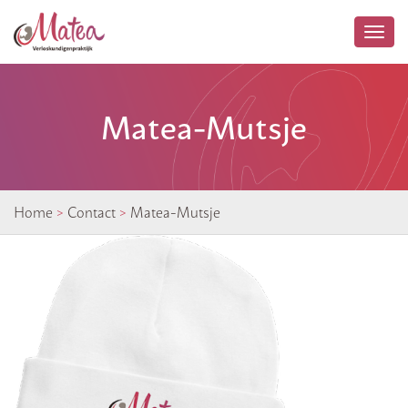
Togg
navi
Matea-Mutsje
Home
>
Contact
>
Matea-Mutsje