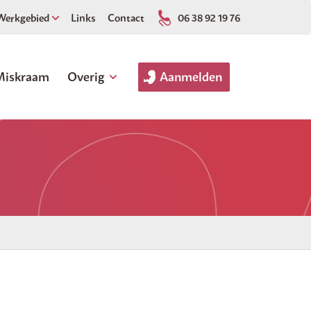
Werkgebied
Links
Contact
06 38 92 19 76
Miskraam
Overig
Aanmelden