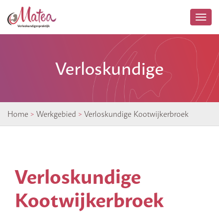
Togg
navi
Verloskundige
Home
>
Werkgebied
>
Verloskundige Kootwijkerbroek
Kootwijkerbroek
Verloskundige
Kootwijkerbroek