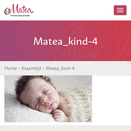
Togg
navi
Matea_kind-4
Home
>
Kraamtijd
>
Matea_kind-4