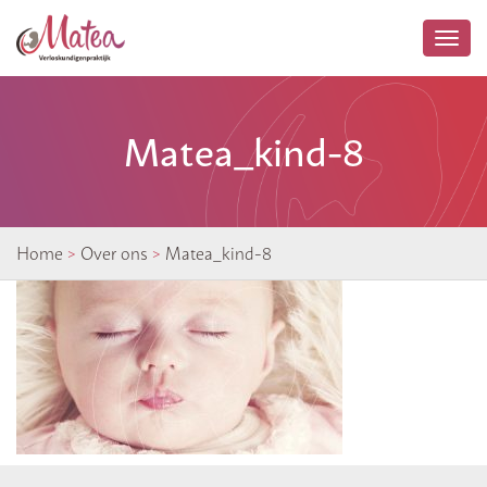
Togg
navi
Matea_kind-8
Home
>
Over ons
>
Matea_kind-8